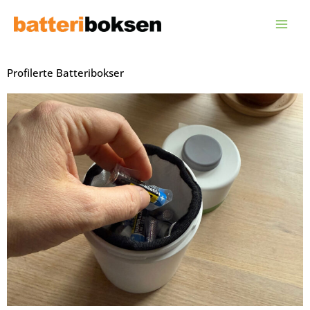
Hopp
rett
til
innholdet
Profilerte Batteribokser