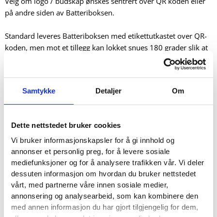
Velg om logo / budskap ønskes sentrert over QR koden eller
på andre siden av Batteriboksen.
Standard leveres Batteriboksen med etikettutkastet over QR-
koden, men mot et tillegg kan lokket snues 180 grader slik at
deres bedrift kan få et større budskap på selve boksen.
En ekstra gave eller budskap pakket ned i
Samtykke
Detaljer
Om
Batteriboksen?
Mot et lite tillegg kan et budskap / gjenstand / gave legges ned
i Batteriboksen, maks størrelse er 60mm i diameter og 90mm
Dette nettstedet bruker cookies
høyde.
Vi bruker informasjonskapsler for å gi innhold og
Trykketeknisk
annonser et personlig preg, for å levere sosiale
Maks trykkehøyde er 120mm – over QR koden er maks
mediefunksjoner og for å analysere trafikken vår. Vi deler
dessuten informasjon om hvordan du bruker nettstedet
trykkehøyde 85mm.
vårt, med partnerne våre innen sosiale medier,
Trykketeknisk oppstår en glippe på ca. 20mm ved rundtrykk,
annonsering og analysearbeid, som kan kombinere den
d.v.s. maks trykkeomkrets ca. 275mm.
med annen informasjon du har gjort tilgjengelig for dem,
Trykkefil oversendes som vektorisert fil: .pdf, .ai eller .eps.