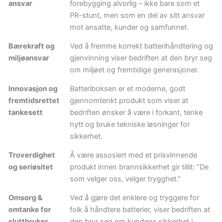
ansvar
forebygging alvorlig – ikke bare som et
PR-stunt, men som en del av sitt ansvar
mot ansatte, kunder og samfunnet.
Bærekraft og
Ved å fremme korrekt batterihåndtering og
miljøansvar
gjenvinning viser bedriften at den bryr seg
om miljøet og fremtidige generasjoner.
Innovasjon og
Batteriboksen er et moderne, godt
fremtidsrettet
gjennomtenkt produkt som viser at
tankesett
bedriften ønsker å være i forkant, tenke
nytt og bruke tekniske løsninger for
sikkerhet.
Troverdighet
Å være assosiert med et prisvinnende
og seriøsitet
produkt innen brannsikkerhet gir tillit: “De
som velger oss, velger trygghet.”
Omsorg &
Ved å gjøre det enklere og tryggere for
omtanke for
folk å håndtere batterier, viser bedriften at
sluttbruker
den bryr seg om kundens sikkerhet i