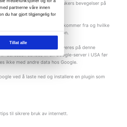
iale mediefunksjoner og for å
 informasjon om den enkelte brukers bevegelser på
 med partnerne våre innen
u har gjort tilgjengelig for
er, hvilke nettsteder brukerne kommer fra og hvilke
stedet til deg som enkeltperson.
Tillat alle
r. Hvis IP-anonymisering aktiveres på denne
e IP-adressen sendes til en Google-server i USA før
des ikke med andre data hos Google.
oogle ved å laste ned og installere en plugin som
ps til sikrere bruk av internett.