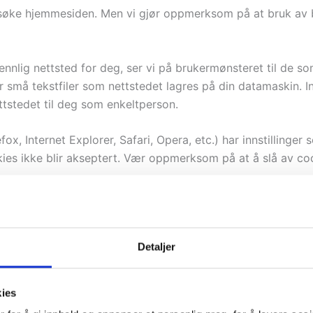
esøke hjemmesiden. Men vi gjør oppmerksom på at bruk av b
nnlig nettsted for deg, ser vi på brukermønsteret til de so
r små tekstfiler som nettstedet lagres på din datamaskin. I
tstedet til deg som enkeltperson.
x, Internet Explorer, Safari, Opera, etc.) har innstillinge
okies ikke blir akseptert. Vær oppmerksom på at å slå av cook
 (Google), håndtere videoavspilling (Vimeo og Youtube), o
Detaljer
verk.
kies
or trafikkmåling og -analyse av nettstedet. Google Analyt