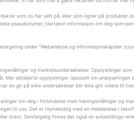
orbindelse. Vi har som mål å gjøre reklamen du mottar mer ny
ukter som du har sett på, eller som ligner på produkter du 
 data-pseudonymer; klartekst-informasjon om deg som person
retargeting under “Webanalyse og informasjonskapsler (cook
eningsmålinger og markedsundersøkelser. Opplysninger som 
. Mer detaljerte opplysninger (spesielt om analyseringen a
 du gir på slike undersøkelser blir ikke gitt videre til tredj
ysninger om deg i forbindelse med meningsmålinger og mark
gen til oss. Det er tilstrekkelig med en meddelelse i teks
ller brev). Selvfølgelig finnes det også en avbestillings-le