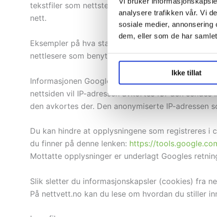
Vi bruker informasjonskapsler
tekstfiler som nettstedet lagrer på brukerens dat
analysere trafikken vår. Vi 
nett.
sosiale medier, annonsering 
dem, eller som de har samlet
Eksempler på hva statistikken gir oss svar på er; 
nettlesere som benyttes. Ingen av informasjonskaps
Ikke tillat
Informasjonen Google samler om bruken av denne ne
nettsiden vil IP-adressen avkortes før den sendes i
den avkortes der. Den anonymiserte IP-adressen s
Du kan hindre at opplysningene som registreres i c
du finner på denne lenken:
https://tools.google.c
Mottatte opplysninger er underlagt Googles retning
Slik sletter du informasjonskapsler (cookies) fra ne
På nettvett.no kan du lese om hvordan du stiller inn