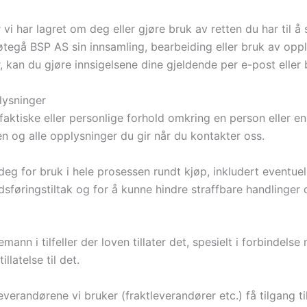
 vi har lagret om deg eller gjøre bruk av retten du har til å 
øtegå BSP AS sin innsamling, bearbeiding eller bruk av opp
kan du gjøre innsigelsene dine gjeldende per e-post eller b
lysninger
aktiske eller personlige forhold omkring en person eller en
en og alle opplysninger du gir når du kontakter oss.
eg for bruk i hele prosessen rundt kjøp, inkludert eventuel
edsføringstiltak og for å kunne hindre straffbare handlinger
nn i tilfeller der loven tillater det, spesielt i forbindelse 
latelse til det.
everandørene vi bruker (fraktleverandører etc.) få tilgang 