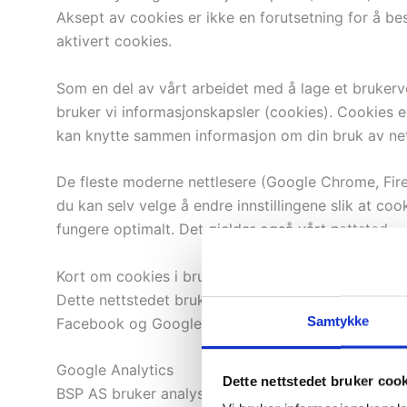
Aksept av cookies er ikke en forutsetning for å b
aktivert cookies.
Som en del av vårt arbeidet med å lage et brukerve
bruker vi informasjonskapsler (cookies). Cookies e
kan knytte sammen informasjon om din bruk av net
De fleste moderne nettlesere (Google Chrome, Firefo
du kan selv velge å endre innstillingene slik at co
fungere optimalt. Det gjelder også vårt nettsted.
Kort om cookies i bruk på batteriboksen.no
Dette nettstedet bruker cookies for å spore besøk
Samtykke
Facebook og Google/Doubleclick sine annonsenett
Google Analytics
Dette nettstedet bruker coo
BSP AS bruker analyseverktøyet Google Analytics f