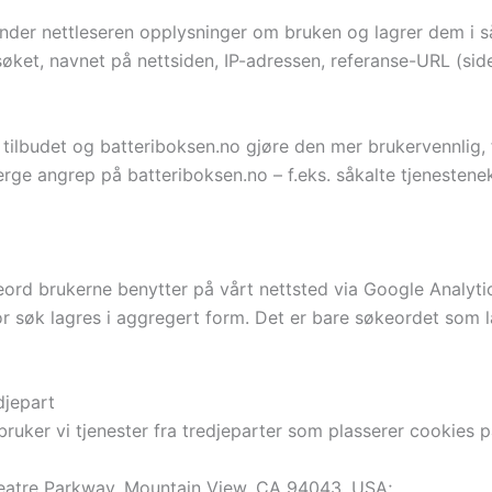
nder nettleseren opplysninger om bruken og lagrer dem i så
øket, navnet på nettsiden, IP-adressen, referanse-URL (sid
 tilbudet og batteriboksen.no gjøre den mer brukervennlig, f
verge angrep på batteriboksen.no – f.eks. såkalte tjenestene
eord brukerne benytter på vårt nettsted via Google Analytic
r søk lagres i aggregert form. Det er bare søkeordet som l
djepart
ker vi tjenester fra tredjeparter som plasserer cookies på
heatre Parkway, Mountain View, CA 94043, USA;