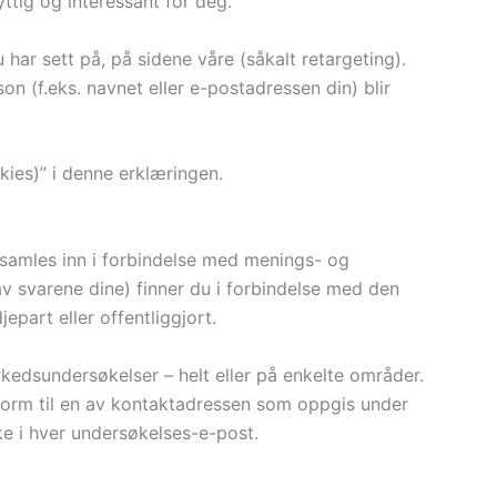
ttig og interessant for deg.
har sett på, på sidene våre (såkalt retargeting).
 (f.eks. navnet eller e-postadressen din) blir
ies)” i denne erklæringen.
samles inn i forbindelse med menings- og
v svarene dine) finner du i forbindelse med den
epart eller offentliggjort.
edsundersøkelser – helt eller på enkelte områder.
tform til en av kontaktadressen som oppgis under
nke i hver undersøkelses-e-post.