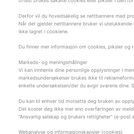
oftest brukes såkalte cookies eller piksler i den f
Derfor vil du hovedsakelig se nettbannere med prod
Når det gjelder nettbannere bruker vi utelukkende
ikke lagret i cookiene.
Du finner mer informasjon om cookies, piksler og 
Markeds- og meningsmålinger
Vi kan innhente dine personlige opplysninger i m
markedsundersøkelser brukes ikke til reklameformål
enkelte undersøkelsen/der du avgir svarene dine. Svar
Du kan til enhver tid motsette deg bruken av oppl
Det koster deg ikke mer enn overføringen av meldin
“Ansvarlig selskap og brukers rettigheter” (e-post e
Webanalyse og informasjonskapsler (cookies)