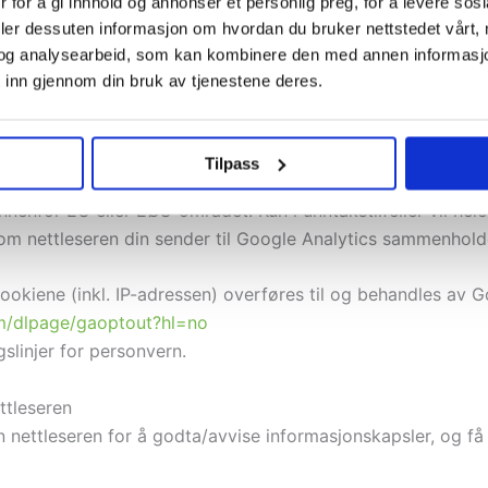
 for å gi innhold og annonser et personlig preg, for å levere sos
amaskin), som registrerer brukernes IP-adresse, og som gir
deler dessuten informasjon om hvordan du bruker nettstedet vårt,
og analysearbeid, som kan kombinere den med annen informasjon d
 inn gjennom din bruk av tjenestene deres.
hvor mange som besøker ulike sider, hvor lenge besøket var
lene gjør at vi kan knytte informasjon om din bruk av nett
Tilpass
ttsiden overføres til en Google-server i USA og lagres de
nnenfor EU eller EØS-området. Kun i unntakstilfeller vil hel
om nettleseren din sender til Google Analytics sammenhol
ookiene (inkl. IP-adressen) overføres til og behandles av G
om/dlpage/gaoptout?hl=no
slinjer for personvern.
ttleseren
 nettleseren for å godta/avvise informasjonskapsler, og få ti