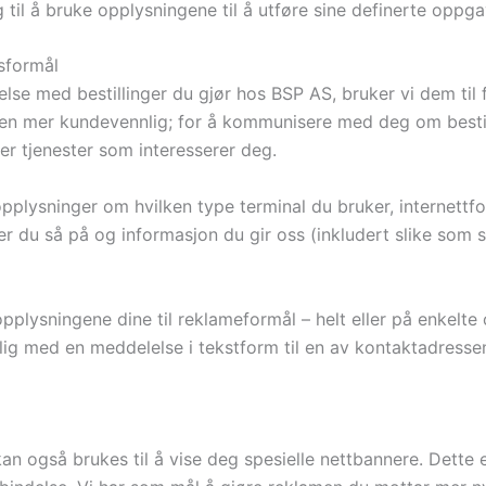
til å bruke opplysningene til å utføre sine definerte oppga
sformål
ndelse med bestillinger du gjør hos BSP AS, bruker vi dem ti
n mer kundevennlig; for å kommunisere med deg om bestill
er tjenester som interesserer deg.
s. opplysninger om hvilken type terminal du bruker, internett
du så på og informasjon du gir oss (inkludert slike som sen
pplysningene dine til reklameformål – helt eller på enkelt
kelig med en meddelelse i tekstform til en av kontaktadres
n også brukes til å vise deg spesielle nettbannere. Dette 