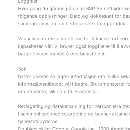
Loggfiler
Hver gang du går inn på en av BSP AS nettsider se
følgende opplysninger: Dato og klokkeslett for bes
samt informasjon om nettleserversjon og produkt.
Vi analyserer disse loggfilene for å kunne forbedre
kapasiteten vår. Vi bruker også loggfilene til å av
batteriboksen.no ved å overbelaste den.
Søk
batteriboksen.no lagrer informasjon om hvilke søk
informasjonstilbudet vårt bedre. Bruksmønsteret fo
om brukerne, slik som til IP-adresser.
Retargeting og datainnsamling for nettbannere tre
I sammenheng med retargeting og bannerreklame bru
tjenestetilbyderne:
Doubleclick by Google, Google Inc., 1600 Amphit